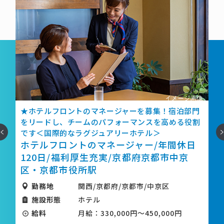
ホテルフロントのマネージャーを募集！宿泊部門
★ホテル
リードし、チームのパフォーマンスを高める役割
部門のプ
へ
次
す＜国際的なラグジュアリーホテル＞
くポジシ
テルフロントのマネージャー/年間休日
＞
ホテル
20日/福利厚生充実/京都府京都市中京
ー/年間
・京都市役所駅
都市中
勤務地
関西/京都府/京都市/中京区
勤務地
施設形態
ホテル
施設形
給料
月給：330,000円～450,000円
給料