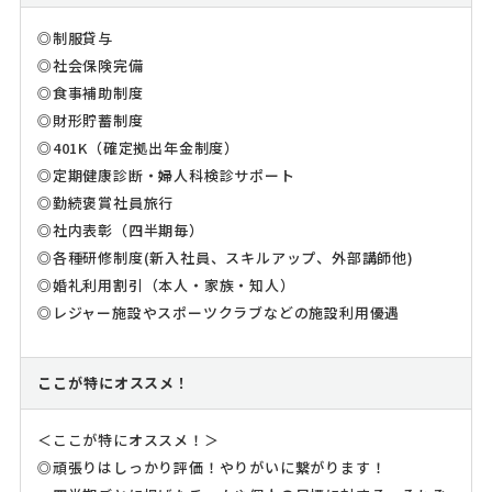
◎制服貸与
◎社会保険完備
◎食事補助制度
◎財形貯蓄制度
◎401K（確定拠出年金制度）
◎定期健康診断・婦人科検診サポート
◎勤続褒賞社員旅行
◎社内表彰（四半期毎）
◎各種研修制度(新入社員、スキルアップ、外部講師他)
◎婚礼利用割引（本人・家族・知人）
◎レジャー施設やスポーツクラブなどの施設利用優遇
ここが特にオススメ！
＜ここが特にオススメ！＞
◎頑張りはしっかり評価！やりがいに繋がります！