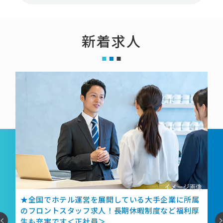
新着求人
飲
★全国でホテル運営を展開している大手企業に所属
ラ
のフロントスタッフ求人！長期休暇制度など福利厚
へ
次
生も充実です＜正社員＞