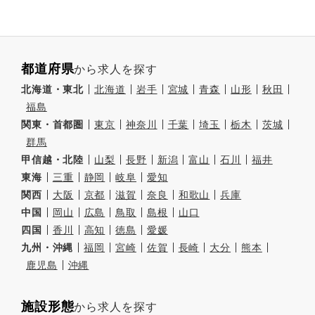
都道府県
から求人を探す
北海道・東北
北海道
岩手
宮城
青森
山形
秋田
福島
関東・首都圏
東京
神奈川
千葉
埼玉
栃木
茨城
群馬
甲信越・北陸
山梨
長野
新潟
富山
石川
福井
東海
三重
静岡
岐阜
愛知
関西
大阪
京都
滋賀
奈良
和歌山
兵庫
中国
岡山
広島
鳥取
島根
山口
四国
香川
高知
徳島
愛媛
九州・沖縄
福岡
宮崎
佐賀
長崎
大分
熊本
鹿児島
沖縄
施設形態
から求人を探す