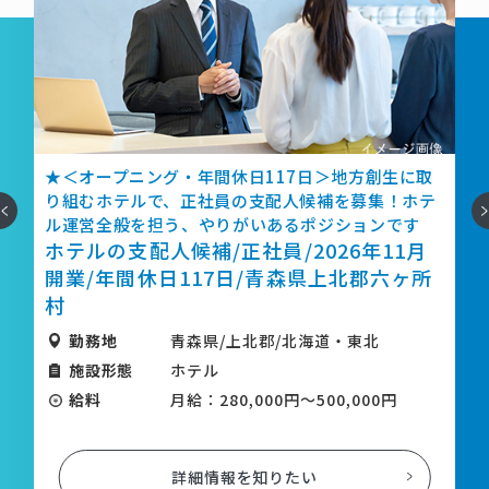
の
★＜オープニング・年間休日117日＞地方創生に取
成
り組むホテルで、正社員の支配人候補を募集！ホテ
へ
次
ル運営全般を担う、やりがいあるポジションです
年
ホテルの支配人候補/正社員/2026年11月
開業/年間休日117日/青森県上北郡六ヶ所
村
勤務地
青森県/上北郡/北海道・東北
施設形態
ホテル
給料
月給：280,000円～500,000円
詳細情報を知りたい