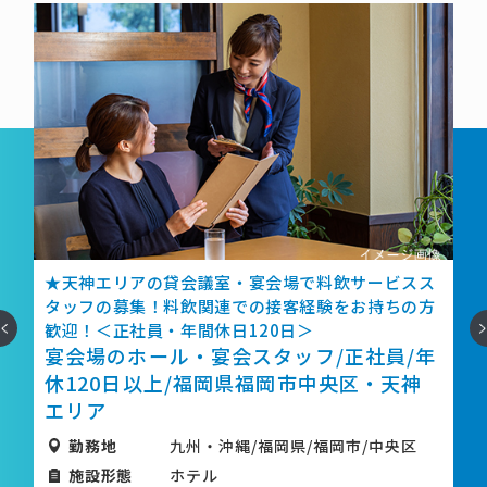
★天神エリアの貸会議室・宴会場で料飲サービスス
げ
タッフの募集！料飲関連での接客経験をお持ちの方
へ
次
歓迎！＜正社員・年間休日120日＞
宴会場のホール・宴会スタッフ/正社員/年
休
休120日以上/福岡県福岡市中央区・天神
エリア
勤務地
九州・沖縄/福岡県/福岡市/中央区
施設形態
ホテル