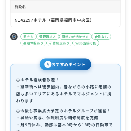
施設名
N142257ホテル（福岡県福岡市中央区）
駅チカ
管理職求人
語学力が活かせる
夜勤なし
長期休暇あり
研修制度あり
WEB面接可能
☝
おすすめポイント
◎ホテル経験者歓迎！
・繁華街へは徒歩圏内、昔ながらの小路に老舗の
店も多いエリアにあるホテルでマネジメントに携
わります
◎今後も事業拡大予定のホテルグループが運営！
・昇給や賞与、休暇制度や研修制度を完備
・月9日休み、勤務は基本9時から18時の日勤帯で