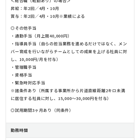
＜総合職（転勤あり）の場合＞
昇給：年2回／4月・10月
賞与：年2回／4月・10月※業績による
◎その他手当
・通勤手当（月上限40,000円）
・指導員手当（自らの担当業務を進めるだけではなく、メン
バー育成を行いながらチームとしての成果を上げる社員に対
し、10,000円/月を付与）
・管理職手当
・資格手当
・緊急時対応手当
※諸条件あり（所属する事業所から片道直線距離2キロ未満
に居住する社員に対し、15,000～30,000円を付与）
◎試用期間3ヶ月あり（同条件）
勤務時間