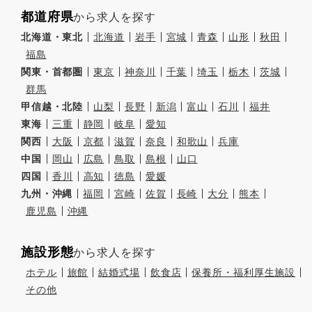
都道府県
から求人を探す
北海道・東北
北海道
岩手
宮城
青森
山形
秋田
福島
関東・首都圏
東京
神奈川
千葉
埼玉
栃木
茨城
群馬
甲信越・北陸
山梨
長野
新潟
富山
石川
福井
東海
三重
静岡
岐阜
愛知
関西
大阪
京都
滋賀
奈良
和歌山
兵庫
中国
岡山
広島
鳥取
島根
山口
四国
香川
高知
徳島
愛媛
九州・沖縄
福岡
宮崎
佐賀
長崎
大分
熊本
鹿児島
沖縄
施設形態
から求人を探す
ホテル
旅館
結婚式場
飲食店
保養所・福利厚生施設
その他