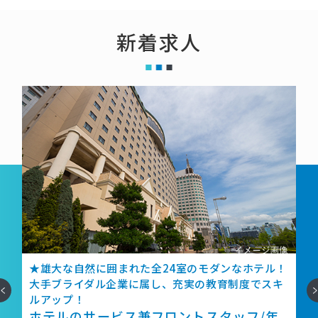
新着求人
積
★雄大な自然に囲まれた全24室のモダンなホテル！
大手ブライダル企業に属し、充実の教育制度でスキ
へ
次
ルアップ！
ホテルのサービス兼フロントスタッフ/年