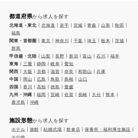
都道府県
から求人を探す
北海道・東北
北海道
岩手
宮城
青森
山形
秋田
福島
関東・首都圏
東京
神奈川
千葉
埼玉
栃木
茨城
群馬
甲信越・北陸
山梨
長野
新潟
富山
石川
福井
東海
三重
静岡
岐阜
愛知
関西
大阪
京都
滋賀
奈良
和歌山
兵庫
中国
岡山
広島
鳥取
島根
山口
四国
香川
高知
徳島
愛媛
九州・沖縄
福岡
宮崎
佐賀
長崎
大分
熊本
鹿児島
沖縄
施設形態
から求人を探す
ホテル
旅館
結婚式場
飲食店
保養所・福利厚生施設
その他