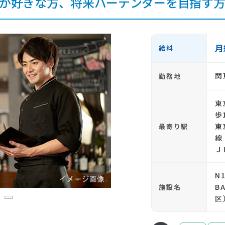
が好きな方、将来バーテンダーを目指す
月
給料
関
勤務地
東
歩
東
最寄り駅
線
Ｊ
N
B
施設名
区
3