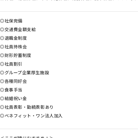
◎社保完備
◎交通費全額支給
◎退職金制度
◎社員持株会
◎財形貯蓄制度
◎社員割引
◎グループ企業厚生施設
◎各種同好会
◎食事手当
◎結婚祝い金
◎社員表彰・勤続表彰あり
◎ベネフィット・ワン法人加入