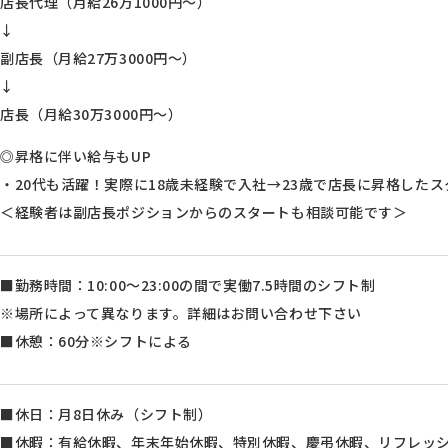
店長代理（月給26万1000円～）
↓
副店長（月給27万3000円～）
↓
店長（月給30万3000円～）
◎昇格に伴い給与もUP
・20代も活躍！実際に18歳未経験で入社→23歳で店長に昇格した
＜経験者は副店長ポジションからのスタートも相談可能です＞
■勤務時間：10:00～23:00の間で実働7.5時間のシフト制
※場所によって異なります。詳細はお問い合わせ下さい
■休憩：60分※シフトによる
■休日：月8日休み（シフト制）
■休暇：有給休暇、年末年始休暇、特別休暇、慶弔休暇、リフレッ