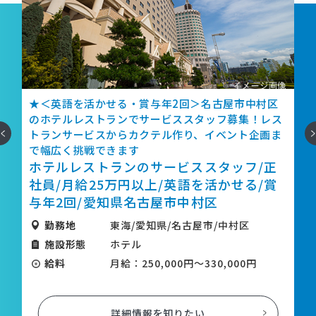
＞名古屋市中村区
★＜月給27万円以上・マネージャーポジ
タッフ募集！レス
テルレストランでマネージャー募集！店
へ
次
、イベント企画ま
タッフ育成を担うポジションです
ホテルレストランのマネージャー/
ススタッフ/正
月給27万円以上/賞与年2回/名古
を活かせる/賞
区
村区
勤務地
東海/愛知県/名古屋市/中
屋市/中村区
施設形態
ホテル
給料
月給：270,000円～400,
～330,000円
詳細情報を知りたい
い