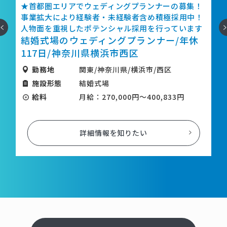
都圏エリアでウェディングプランナーの募集！
★話題のラ
拡大により経験者・未経験者含め積極採用中！
フを募集！
へ
次
面を重視したポテンシャル採用を行っています
ャリアアッ
婚式場のウェディングプランナー/年休
116日・賞
ラーメン
17日/神奈川県横浜市西区
レッシュ
勤務地
関東/神奈川県/横浜市/西区
奈川県横
施設形態
結婚式場
勤務地
給料
月給：270,000円～400,833円
施設形態
給料
詳細情報を知りたい