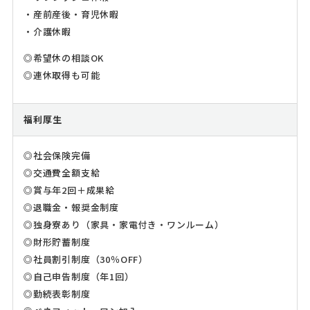
・産前産後・育児休暇
・介護休暇
◎希望休の相談OK
◎連休取得も可能
福利厚生
◎社会保険完備
◎交通費全額支給
◎賞与年2回＋成果給
◎退職金・報奨金制度
◎独身寮あり（家具・家電付き・ワンルーム）
◎財形貯蓄制度
◎社員割引制度（30％OFF）
◎自己申告制度（年1回）
◎勤続表彰制度