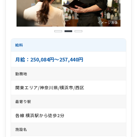
1
2
3
給料
月給：250,084円～257,440円
勤務地
関東エリア/神奈川県/横浜市/西区
最寄り駅
各線 横浜駅から徒歩2分
施設名