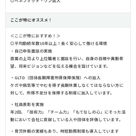
◎ベネフィット・ワン加入
ここが特にオススメ！
＜ここが特におすすめ！＞
◎平均勤続年数10年以上！長く安心して働ける環境
・自己申告面談の実施
直属の上司より上位職者と面談を行い、自身の目標や異動希
望、将来ビジョンなどを伝える機会を設けています。
・GLTD（団体長期障害所得保障保険）への加入
ケガや病気等でやむを得ず長期休業しなくてはならない方に
対して、所得不足分を保障する制度に加入しています。
・社員表彰を実施
年2回、「技術力」「チーム力」「もてなしの心」にそった活
動において会社に貢献している人や団体を評価しています。
・育児休暇の実績もあり、時短勤務制度も導入しています