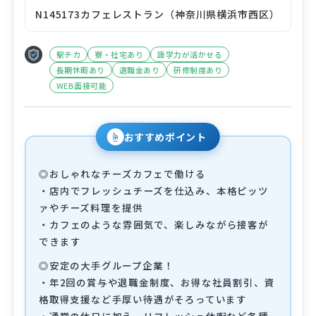
N145173カフェレストラン（神奈川県横浜市西区）
駅チカ
寮・社宅あり
語学力が活かせる
長期休暇あり
退職金あり
研修制度あり
WEB面接可能
☝
おすすめポイント
◎おしゃれなチーズカフェで働ける
・店内でフレッシュチーズを仕込み、本格ピッツ
ァやチーズ料理を提供
・カフェのような雰囲気で、楽しみながら接客が
できます
◎安定の大手グループ企業！
・年2回の賞与や退職金制度、お得な社員割引、資
格取得支援など手厚い待遇がそろっています