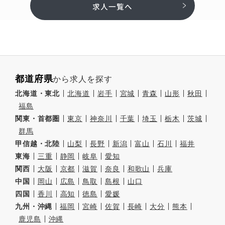
求人一覧へ
都道府県
から求人を探す
北海道・東北
北海道
岩手
宮城
青森
山形
秋田
福島
関東・首都圏
東京
神奈川
千葉
埼玉
栃木
茨城
群馬
甲信越・北陸
山梨
長野
新潟
富山
石川
福井
東海
三重
静岡
岐阜
愛知
関西
大阪
京都
滋賀
奈良
和歌山
兵庫
中国
岡山
広島
鳥取
島根
山口
四国
香川
高知
徳島
愛媛
九州・沖縄
福岡
宮崎
佐賀
長崎
大分
熊本
鹿児島
沖縄