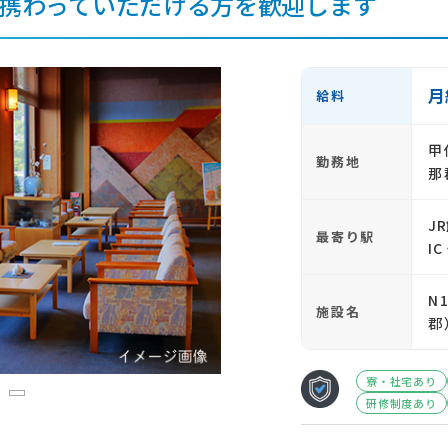
携わっていただける方を歓迎します
月
給料
甲
勤務地
那
J
最寄り駅
I
N
施設名
郡
寮・社宅あり
3
研修制度あり