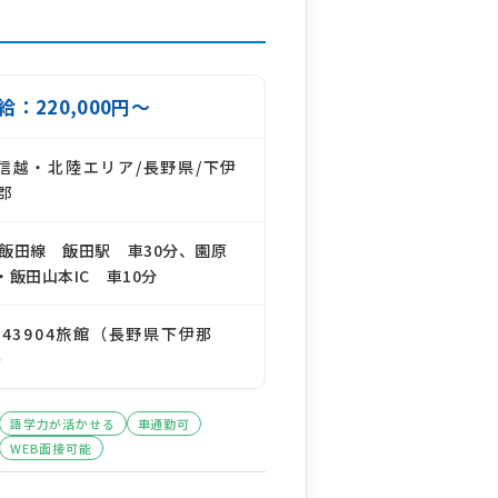
給：220,000円～
信越・北陸エリア/長野県/下伊
郡
R飯田線 飯田駅 車30分、園原
C・飯田山本IC 車10分
143904旅館（長野県下伊那
）
語学力が活かせる
車通勤可
WEB面接可能