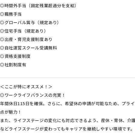
◎時間外手当（固定残業超過分を支給）
◎職務手当
◎グローバル賞与（規定あり）
◎住宅手当（規定あり）
◎出産・育児支援制度あり
◎自社運営スクール受講無料
◎資格支援制度
◎社割制度有
＜ここが特にオススメ！＞
◎ワークライフバランスの充実！
年間休日115日を確保。さらに、希望休の申請が可能なため、プラ
点が魅力！
また、ライフステージの変化にも対応できるよう、産休・育休、介
などライフステージが変わってもキャリアを継続しやすい環境です