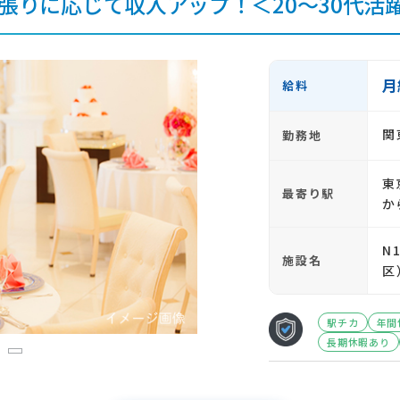
張りに応じて収入アップ！＜20～30代活
月
給料
関
勤務地
東
最寄り駅
か
N
施設名
区
駅チカ
年間
長期休暇あり
3