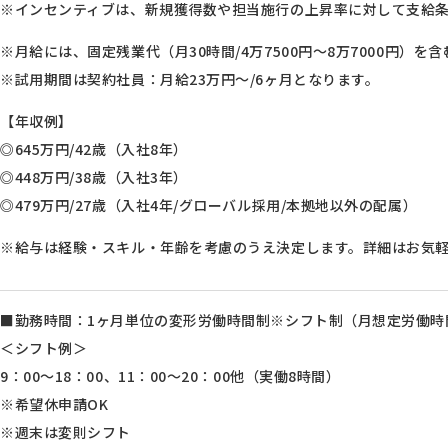
※インセンティブは、新規獲得数や担当施行の上昇率に対して支給
※月給には、固定残業代（月30時間/4万7500円～8万7000円）を
※試用期間は契約社員：月給23万円～/6ヶ月となります。
【年収例】
◎645万円/42歳（入社8年）
◎448万円/38歳（入社3年）
◎479万円/27歳（入社4年/グローバル採用/本拠地以外の配属）
※給与は経験・スキル・年齢を考慮のうえ決定します。詳細はお気
■勤務時間：1ヶ月単位の変形労働時間制※シフト制（月想定労働時間1
＜シフト例＞
9：00～18：00、11：00～20：00他（実働8時間）
※希望休申請OK
※週末は変則シフト