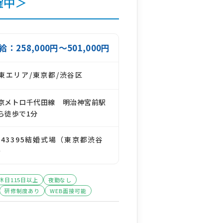
躍中＞
給：258,000円～501,000円
東エリア/東京都/渋谷区
京メトロ千代田線 明治神宮前駅
ら徒歩で1分
143395結婚式場（東京都渋谷
）
休日115日以上
夜勤なし
研修制度あり
WEB面接可能