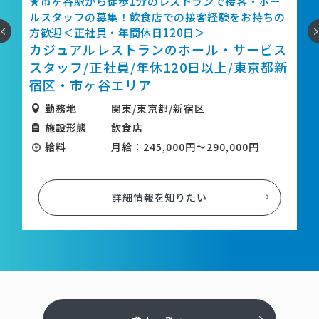
の
★市ヶ谷駅から徒歩1分のレストランで接客・ホー
す
ルスタッフの募集！飲食店での接客経験をお持ちの
へ
次
社
方歓迎＜正社員・年間休日120日＞
カジュアルレストランのホール・サービス
スタッフ/正社員/年休120日以上/東京都新
/
宿区・市ヶ谷エリア
勤務地
関東/東京都/新宿区
施設形態
飲食店
給料
月給：245,000円～290,000円
詳細情報を知りたい