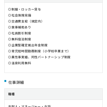
◎制服・ロッカー貸与
◎社会保険完備
◎交通費支給（規定内）
◎食事補助あり
◎社員割引制度
◎無料宿泊制度
◎企業型確定拠出年金制度
◎育児短時間勤務制度（小学校卒業まで）
◎異性事実婚、同性パートナーシップ制度
◎温泉利用無料
仕事詳細
職種
支配人・マネージャー・女将