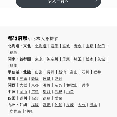
求人一覧へ
都道府県
から求人を探す
北海道・東北
北海道
岩手
宮城
青森
山形
秋田
福島
関東・首都圏
東京
神奈川
千葉
埼玉
栃木
茨城
群馬
甲信越・北陸
山梨
長野
新潟
富山
石川
福井
東海
三重
静岡
岐阜
愛知
関西
大阪
京都
滋賀
奈良
和歌山
兵庫
中国
岡山
広島
鳥取
島根
山口
四国
香川
高知
徳島
愛媛
九州・沖縄
福岡
宮崎
佐賀
長崎
大分
熊本
鹿児島
沖縄