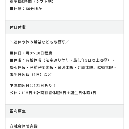
※実働8時間（シフト制）
■休憩：60分ほか
休日休暇
＼連休や休み希望なども取得可／
■休日：月9～10日程度
■休暇：有給休暇（法定通り付与・最低年5日以上取得）・
慶弔休暇・産前産後休暇・育児休暇・介護休暇、結婚休暇・
誕生日休暇（1日）など
▼年間休日は121日あり！
公休：115日＋計画有給休暇5日＋誕生日休暇1日
福利厚生
◎社会保険完備