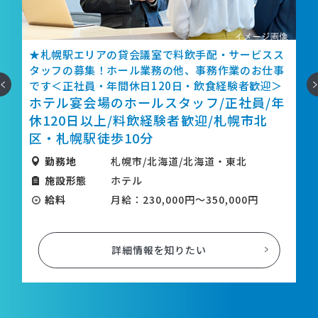
札幌駅エリアの貸会議室で料飲手配・サービスス
★ホテル
ッフの募集！ホール業務の他、事務作業のお仕事
する安定
へ
次
す＜正社員・年間休日120日・飲食経験者歓迎＞
した環境
テル宴会場のホールスタッフ/正社員/年
ビジネ
120日以上/料飲経験者歓迎/札幌市北
員/年間
・札幌駅徒歩10分
勤務地
勤務地
札幌市/北海道/北海道・東北
施設形
施設形態
ホテル
給料
給料
月給：230,000円～350,000円
詳細情報を知りたい