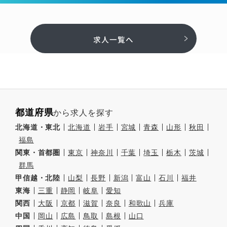
求人一覧へ
都道府県
から求人を探す
北海道・東北
北海道
岩手
宮城
青森
山形
秋田
福島
関東・首都圏
東京
神奈川
千葉
埼玉
栃木
茨城
群馬
甲信越・北陸
山梨
長野
新潟
富山
石川
福井
東海
三重
静岡
岐阜
愛知
関西
大阪
京都
滋賀
奈良
和歌山
兵庫
中国
岡山
広島
鳥取
島根
山口