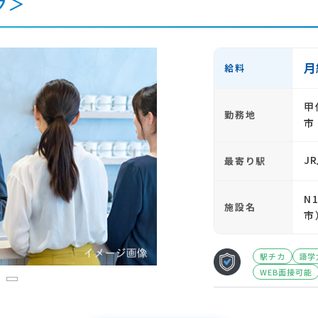
グ＞
月
給料
甲
勤務地
市
J
最寄り駅
N
施設名
市
駅チカ
語学
WEB面接可能
3