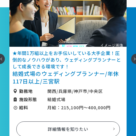
いしている大手企業！圧
★事業拡大中の人気企業で働くサ
へ
次
ェディングプランナーと
賞与昇給年2回と頑張りが反映さ
結婚式場のサービススタッ
！
グプランナー/年休
120日/新神戸駅
勤務地
関西/兵庫県/神戸
県/神戸市/中央区
施設形態
結婚式場
給料
月給：235,000円
,100円～400,000円
詳細情報を知りた
を知りたい