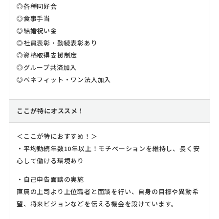
◎各種同好会
◎食事手当
◎結婚祝い金
◎社員表彰・勤続表彰あり
◎資格取得支援制度
◎グループ共済加入
◎ベネフィット・ワン法人加入
ここが特にオススメ！
＜ここが特におすすめ！＞
・平均勤続年数10年以上！モチベーションを維持し、長く安
心して働ける環境あり
・自己申告面談の実施
直属の上司より上位職者と面談を行い、自身の目標や異動希
望、将来ビジョンなどを伝える機会を設けています。